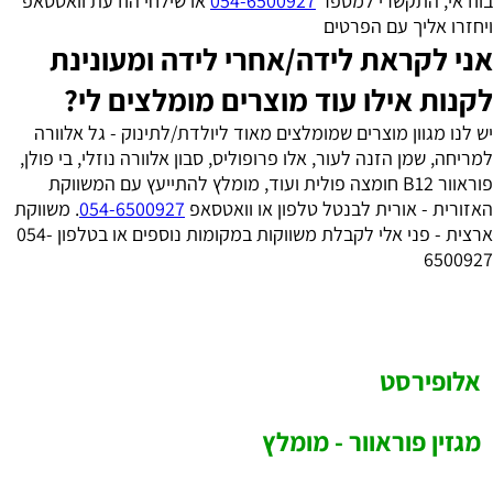
בוודאי, התקשרי למספר
054-6500927
או שילחי הודעת וואטסאפ
ויחזרו אליך עם הפרטים
אני לקראת לידה/אחרי לידה ומעונינת
לקנות אילו עוד מוצרים מומלצים לי?
יש לנו מגוון מוצרים שמומלצים מאוד ליולדת/לתינוק - גל אלוורה
למריחה, שמן הזנה לעור, אלו פרופוליס, סבון אלוורה נוזלי, בי פולן,
פוראוור B12 חומצה פולית ועוד, מומלץ להתייעץ עם המשווקת
האזורית - אורית לבנטל טלפון או וואטסאפ
054-6500927
. משווקת
ארצית - פני אלי לקבלת משווקות במקומות נוספים או בטלפון 054-
6500927
אלופירסט
מגזין פוראוור - מומלץ