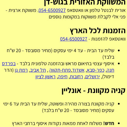
המשווקת האזורית בגוש-דן
אורית לבנטל טלפון או וואטסאפ
054-6500927
. משווקת ארצית -
פני אלי לקבלת משווקות במקומות נוספים
הזמנות לכל הארץ
וואטסאפ להזמנות -
054-6500927
שליח עד הבית - עד 4 ימי עסקים (מחיר מסובסד - 20 ש"ח
בלבד)
איסוף עצמי בתיאום מראש ובהזמנה טלפונית בלבד -
בפרדס
חנה
,
כפר-סבא
,
אשדוד
,
פתח-תקווה
,
תל אביב
,
רמת גן
(הדר
דימול),
ירושלים
,
רחובות
,
חיפה
,
ראשון לציון
קניה מקוונת - אונליין
קניה מקוונת בצורה מהירה ופשוטה, שליח עד הבית עד 6 ימי
עסקים (מחיר מסובסד - 20 ש"ח בלבד)
חדש!
משלוח לאחת ממאות נקודות איסוף ברחבי הארץ