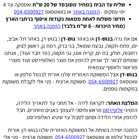
שליח עד הבית במחיר מסובסד של 20 ש"ח
ואספקה עד 4
ימי עסקים -
הזמנה באתר
או בוואטסאפ
054-6500927
חדש! משלוח לאחת ממאות נקודות איסוף ברחבי הארץ
(מחיר היכרות - 8 ש"ח בלבד)
הזמנה באתר
אם את גרה
בגוש-דן
או באזור
גוש-דן
( בגוש דן, באזור תל-אביב,
יפו, פתח-תקווה, גבעת שמואל, בני ברק, רמת גן, ראשון לציון,
רחובות, חולון, בת-ים, קרית אונו, גני תקווה, כפר חבד ועוד) , אנחנו
שמחים לבשר לך שניתן להזמין את מוצר האלופירסט ועוד מוצרי
פוראוור ולאסוף עצמאית
בגוש-דן
אצל המשווקת האזורית שלנו אורית לבנטל טלפון או
וואטסאפ
054-6500927
. משווקת ארצית - פני אלי לקבלת משווקות
במקומות נוספים.
המלצת האתר:
לקראת לידה - אל תחכי עד לתאריך הלידה,
הזמיני
אלופירסט
מראש וחיסכי לעצמך כאבים מיותרים. חבל
להזמין אחרי הלידה וסתם לסבול עד שיגיע האלופירסט.
הזמנה ישירה בשיחת אל המשווקת האזורית שלנו בגוש-דן: אורית
לבנטל טלפון או וואטסאפ
054-6500927
. משווקת ארצית - פני אלי