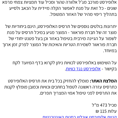
אלופירסט מורכב מג'ל אלוורה טהור ומכיל עוד תמציות צמחי מרפא
שונים - כל זאת על מנת לאפשר הקלה מיידית על הכאב ולסייע
בתהליך ריפוי מהיר של האזור המטופל.
יתרונות בולטים נוספים של תרסיס האלופירסט, הינם ביחודיות של
מוצר זה של חברת פוראוור - המוצר מגיע במיכל תרסיס על מנת
לשמור על הגיינה מירבית בטיפול באזור וכן בעל פטנט יחודי של
חברת פוראוור לשמירת הטריות והאיכות של המוצר לפרק זמן ארוך
במיוחד.
על השימוש באלופירסט לכוויות ניתן לקרוא בדף המיועד לקח
בקישור -
אלופירסט נגד כוויות
.
המלצת האתר:
מומלץ להחזיק בכל בית את תרסיס האלופירסט
כתרסיס עזרה ראשונה לטפול בחתכים וכוויות וכמובן מומלץ לקנות
את התרסיס לפני טיפול אפוי המצריך תפרים.
מכיל 473 מ"ל
עלות 115 ₪
קניית אלופירסט אונליין בחנות האינטרנטית