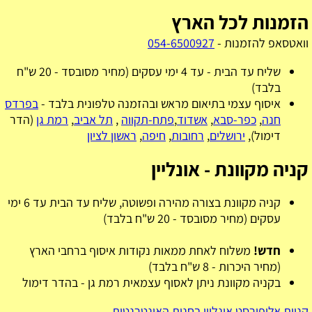
הזמנות לכל הארץ
וואטסאפ להזמנות -
054-6500927
שליח עד הבית - עד 4 ימי עסקים (מחיר מסובסד - 20 ש"ח
בלבד)
איסוף עצמי בתיאום מראש ובהזמנה טלפונית בלבד -
בפרדס
חנה
,
כפר-סבא
,
אשדוד
,
פתח-תקווה
,
תל אביב
,
רמת גן
(הדר
דימול),
ירושלים
,
רחובות
,
חיפה
,
ראשון לציון
קניה מקוונת - אונליין
קניה מקוונת בצורה מהירה ופשוטה, שליח עד הבית עד 6 ימי
עסקים (מחיר מסובסד - 20 ש"ח בלבד)
חדש!
משלוח לאחת ממאות נקודות איסוף ברחבי הארץ
(מחיר היכרות - 8 ש"ח בלבד)
בקניה מקוונת ניתן לאסוף עצמאית רמת גן - בהדר דימול
קניית אלופירסט אונליין בחנות האינטרנטית