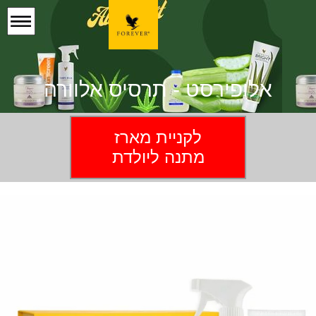
אלופירסט - תרסיס אלוורה
לקניית מארז
מתנה ליולדת