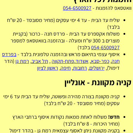
וואטסאפ להזמנות -
054-6500927
שליח עד הבית - עד 4 ימי עסקים (מחיר מסובסד - 20 ש"ח
בלבד)
משלוח אקספרס עד הבית - פרדס חנה - כרכור (בקניית
מוצרים ב 300 ש"ח ומעלה - ובהזמנה בוואטסאפ למספר
054-6500927
בלבד)
איסוף עצמי בתיאום מראש ובהזמנה טלפונית בלבד -
בפרדס
חנה
,
כפר-סבא
,
אשדוד
,
פתח-תקווה
,
תל אביב
,
רמת גן
(הדר
דימול),
ירושלים
,
רחובות
,
חיפה
,
ראשון לציון
קניה מקוונת - אונליין
קניה מקוונת בצורה מהירה ופשוטה, שליח עד הבית עד 6 ימי
עסקים (מחיר מסובסד - 20 ש"ח בלבד)
חדש!
משלוח לאחת ממאות נקודות איסוף ברחבי הארץ
(מחיר היכרות - 8 ש"ח בלבד)
בקניה מקוונת ניתן לאסוף עצמאית רמת גן - בהדר דימול