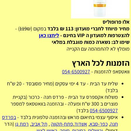
אלו פרופוליס
מחיר מיוחד לחברי מועדון: 113 ₪ בלבד
במקום (
₪) -
119
להצטרפות למועדון ה VIP בחינם -
ליחצו כאן
שימו לב: נשארה כמות מוגבלת במלאי
מומלץ לא להתמהמה עם הקנייה
הזמנות לכל הארץ
וואטסאפ להזמנות -
054-6500927
שליח עד הבית - עד 4 ימי עסקים (מחיר מסובסד - 20 ש"ח
בלבד)
משלוח אקספרס עד הבית - פרדס חנה - כרכור (בקניית
מוצרים ב 300 ש"ח ומעלה - ובהזמנה בוואטסאפ למספר
054-6500927
בלבד)
איסוף עצמי בתיאום מראש ובהזמנה טלפונית בלבד -
בפרדס
חנה
,
כפר-סבא
,
אשדוד
,
פתח-תקווה
,
תל אביב
,
רמת גן
(הדר
דימול),
ירושלים
,
רחובות
,
חיפה
,
ראשון לציון