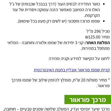
כושר החדירה לבסיס העור (דרך בבבכל שכבותיו) של ג’ל
האלו ורה המיוצב מאפשר הזנה עמוקה ויסודית של עור
הקרקפת.
שמפו מרוכז וחסכוני (יש לשים רק מעט בכל שימוש).
מכיל 296 מ"ל
מחיר ₪125.00
המלצת האתר:
קני 3 יחידות של שמפו אלוורה וחוחובה - המלאי
מתחסל במהירות.
ליחצו על הקישור למידע וקניה מהירה
קניית שמפו פוראוור אונליין בחנות האינטרנטית
* מחיר משלוח 20 ש"ח, מומלץ להזמין שילוב של שמפו ומרכך
פוראוור.
מרכך פוראוור
מרכך שיער יומיומי ועדין, המשלב שלושה שמנים טבעיים – חוחובה,