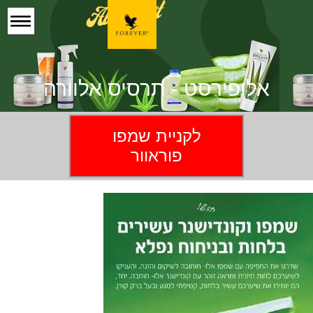
אלופירסט - תרסיס אלוורה
לקניית שמפו
פוראוור